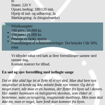
m
Strøm: 220 V
Opsæt./nedtag: 180/120 min.
Hjælp til ind- og udbæring: Ja
Mørklægning: Ja (biografmørke)
Priseksempler:
100 pers.: 16.000 kr.
Forestillinger
150 pers.: 21.000 kr.
Om teatret
Priserne er ekskl. moms
Priser, gavekort og billetter
Forestillingen er refusionsberettiget. Det betyder I får 50%
retur.
Vi tilbyder rabat ved køb at flere forestillinger samme sted
samme dag.
Kontakt teateret for tilbud.
En sød og sjov forestilling med indlagte sange
Det er ikke altid lige let at flytte til et nyt sted. Man skal lære nye
omgivelser at kende og ikke mindst finde nye venner. Og det er
meget svært, når man er en husmus, der flytter fra byen ud i skoven.
Her møder husmusen en halvgnaven skovmus, som elsker at
bestemme, samt en nysgerrig, svagtseende muldvarp. Men man skal
ikke tro, man er noget, bare fordi man kommer fra byen.