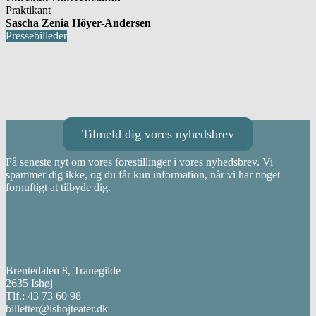
Praktikant
Sascha Zenia Höyer-Andersen
Pressebilleder
Tilmeld dig vores nyhedsbrev
Få seneste nyt om vores forestillinger i vores nyhedsbrev. Vi
spammer dig ikke, og du får kun information, når vi har noget
fornuftigt at tilbyde dig.
Brentedalen 8, Tranegilde
2635 Ishøj
Tlf.: 43 73 60 98
billetter@ishojteater.dk