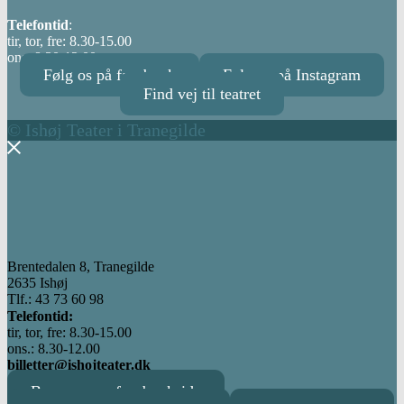
Telefontid
:
tir, tor, fre: 8.30-15.00
ons: 8.30-12.00
Følg os på facebook
Følg os på Instagram
Find vej til teatret
© Ishøj Teater i Tranegilde
Brentedalen 8, Tranegilde
2635 Ishøj
Tlf.: 43 73 60 98
Telefontid:
tir, tor, fre: 8.30-15.00
ons.: 8.30-12.00
billetter@ishojteater.dk
Besøg vores facebookside