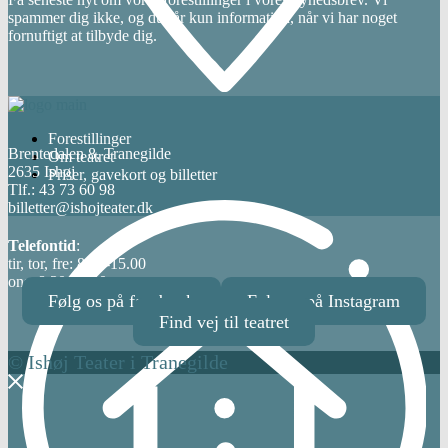
spammer dig ikke, og du får kun information, når vi har noget
fornuftigt at tilbyde dig.
Forestillinger
Brentedalen 8, Tranegilde
Om teatret
2635 Ishøj
Priser, gavekort og billetter
Tlf.: 43 73 60 98
billetter@ishojteater.dk
Telefontid
:
tir, tor, fre: 8.30-15.00
ons: 8.30-12.00
Følg os på facebook
Følg os på Instagram
Find vej til teatret
© Ishøj Teater i Tranegilde