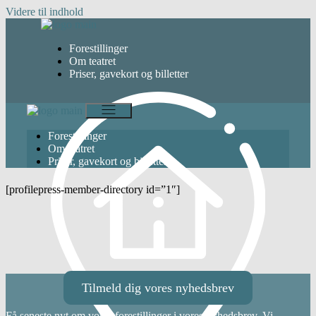
Videre til indhold
Forestillinger
Om teatret
Priser, gavekort og billetter
Forestillinger
Om teatret
Priser, gavekort og billetter
[profilepress-member-directory id=”1″]
Tilmeld dig vores nyhedsbrev
Få seneste nyt om vores forestillinger i vores nyhedsbrev. Vi